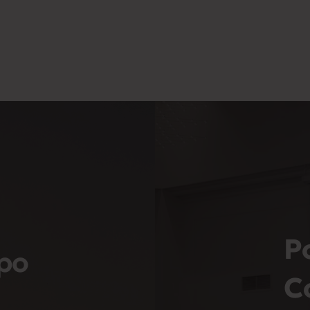
P
po
C