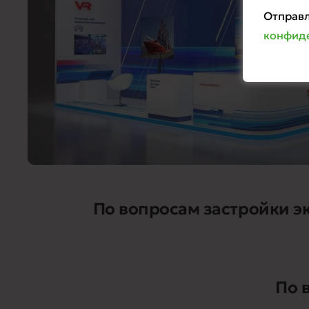
Отправл
конфид
По вопросам застройки э
По 