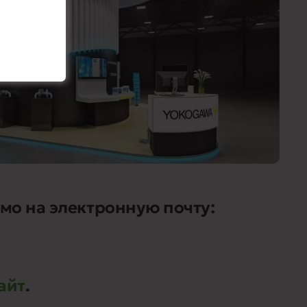
мо на электронную почту:
айт
.