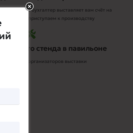
говора, наш бухгалтер выставляет вам счёт на
е оплаты мы приступаем к производству
е
щий
авочного стенда в павильоне
ребованиям организаторов выставки