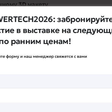
нному 3D макету
После подписания до
 наши специалисты
оплату, посл
ERTECH2026: забронируйт
тавляют смет
стие в выставке на следую
 по ранним ценам!
Монтаж выст
го стенда
По всем т
те форму и наш менеджер свяжется с вами
нд строго согласно