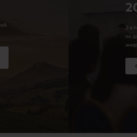
2
ной
2-я
по д
энер