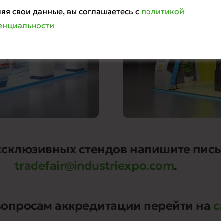
яя свои данные, вы соглашаетесь с
политикой
енциальности
ксклюзивных стендов напишите пись
tradefair@industriexpo.com
.
вопросам аккредитации перейти на
с