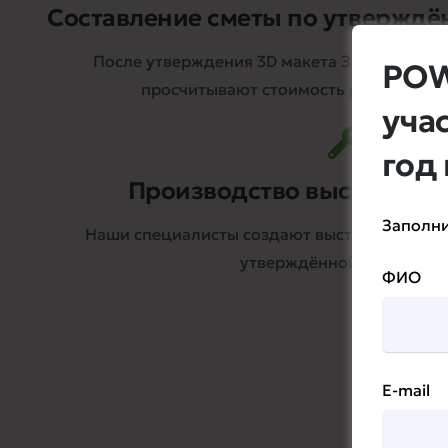
Составление сметы по утверждё
После утверждения 3D макета Заказчиком,
POW
просчитывают стоимость работ и сос
уча
год
Производство выставочно
Заполни
Наши специалисты создают выставочный сте
утверждённой 3D модели
ФИО
E-mail