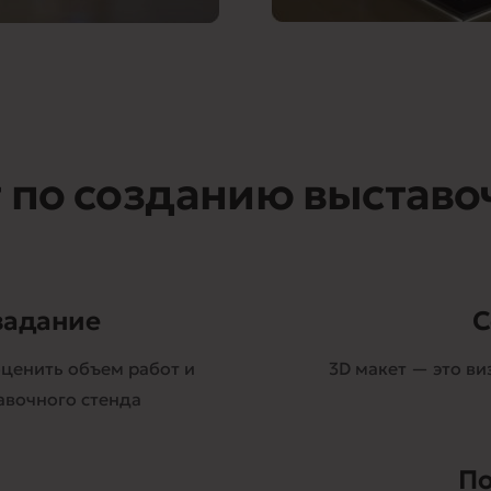
 по созданию выставо
задание
С
ценить объем работ и
3D макет — это в
авочного стенда
По