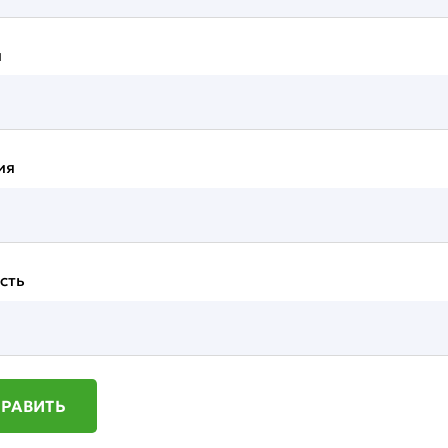
тавочные стенды в Ал
н
у вниманию качественные стенды по лучшим ценам! Н
ожет быть любой. Это обговаривается в индивидуально
предложить Вам самые уникальные идеи по реализации
клиенты становятся надёжными партнёрами, мы заинт
ия
сть