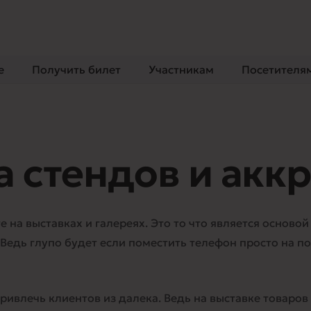
m
e
Получить билет
Участникам
Посетителя
а стендов и акк
е на выставках и галереях. Это то что является осново
едь глупо будет если поместить телефон просто на по
влечь клиентов из далека. Ведь на выставке товаров