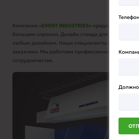
Выс
Телефо
Компания
«EVENT INDUSTRIES»
предлагает вашем
большим спросом. Дизайн стенда для выставки м
любым дизайном. Наши специалисты всегда рады 
заказчики. Мы работаем профессионально, наши 
Компан
сотрудничестве.
Должно