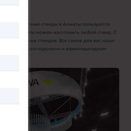
маты
аши выставочные стенды в Алматы пользуются
м порядке. Мы можем изготовить любой стенд. С
 современных стендов. Все самое для вас наши
ересованы в долгосрочном и взаимовыгодном