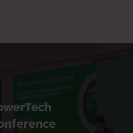
owerTech
onference