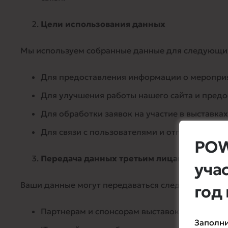
Цели использования данных
Мы используем собранные данные для следующи
Для предоставления информации о мероприят
Для улучшения работы нашего сайта и предо
Для обработки заявок на участие в выставка
Для связи с пользователями и отправки инф
POW
Передача данных третьим лицам
уча
Ваши данные могут передаваться следующим кат
год
Партнерам и спонсорам выставок для предо
Заполни