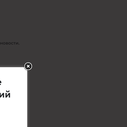
новости.
.
е
щий