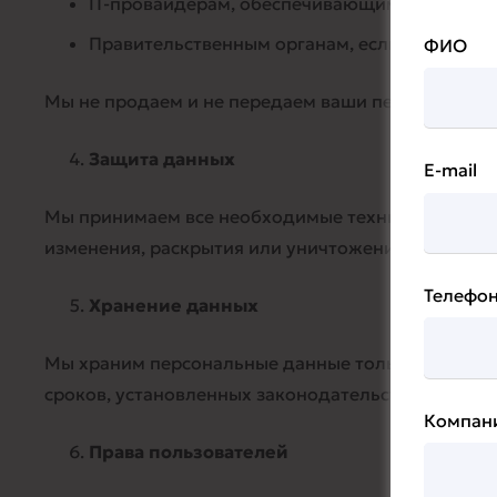
IT-провайдерам, обеспечивающим работу и б
Правительственным органам, если это требуе
ФИО
Мы не продаем и не передаем ваши персональные
Защита данных
E-mail
Мы принимаем все необходимые технические и о
изменения, раскрытия или уничтожения.
Телефо
Хранение данных
Мы храним персональные данные только на протя
сроков, установленных законодательством.
Компан
Права пользователей