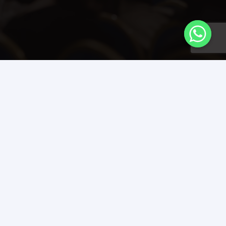
Контакты
tradefair@industriexpo.com
Улица Абиша Кекилбайулы, 34 , Алматы
050060, Казахстан