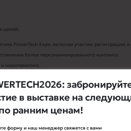
х целей:
иях PowerTech Expo, включая участие, регистрацию и 
ставления более персонализированного контента.
х и мероприятиях.
ормационных рассылок, если пользователь дал согласие
ERTECH2026: забронируйт
стие в выставке на следую
егориям получателей:
 по ранним ценам!
ставления релевантной информации и материалов.
те форму и наш менеджер свяжется с вами