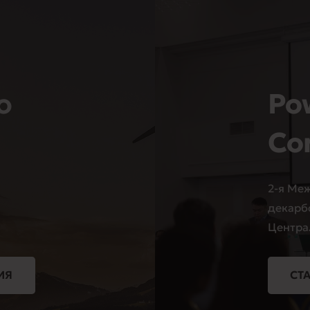
o
Po
Co
2-я Ме
декарб
Центра
ИЯ
СТ