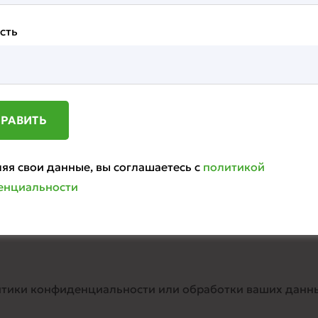
сть
ать информацию о том, как они используются.
больше не нужны для целей, указанных в настоящей по
аркетинга.
яя свои данные, вы соглашаетесь с
политикой
енциальности
циональности сайта и анализа взаимодействия пользо
литики конфиденциальности или обработки ваших данны