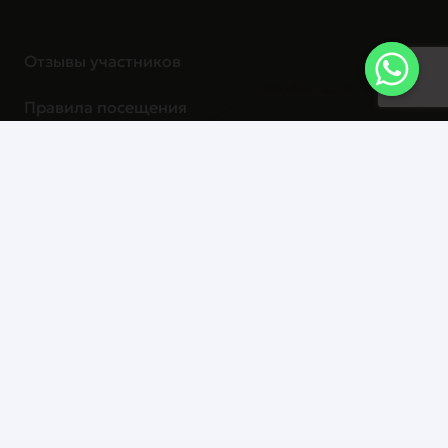
2-я Международная
конференция по
Отзывы участников
декарбонизации и зеленой
Правила посещения
энергетике в Центральной
Азии
Визовая поддержка
СТАТЬ СПИКЕРОМ
Контакты
tradefair@industriexpo.com
Улица Абиша Кекилбайулы, 34 , Алматы
050060, Казахстан