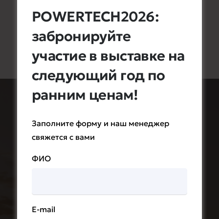
POWERTECH2026:
забронируйте
участие в выставке на
следующий год по
ранним ценам!
Заполните форму и наш менеджер
PowerTechExpo
свяжется с вами
2027
ФИО
24-я Международная выставка
возобновляемой и
E-mail
альтернативной энергетики и