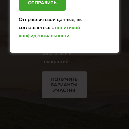
24-я
Отправляя свои данные, вы
Международная
соглашаетесь с
политикой
выставка
конфиденциальности
возобновляемой и
альтернативной
энергетики и
технологий
ПОЛУЧИТЬ
ВАРИАНТЫ
УЧАСТИЯ