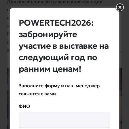
Для посещения выставки и конференции
необходим персональный бейдж, который
выдается на основании регистрации,
POWERTECH2026:
электронного билета или кассового талона.
забронируйте
Передача бейджа третьим лицам не
допускается. При входе организатор вправе
участие в выставке на
запросить документ, удостоверяющий личность.
следующий год по
ранним ценам!
Заполните форму и наш менеджер
свяжется с вами
ФИО