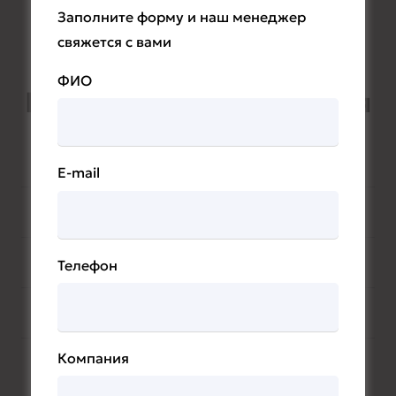
интересующиеся опытом и
Заполните форму и наш менеджер
инновациями в энергетике.
свяжется с вами
ФИО
Подробная информация
E-mail
Условия участия
Обязанности участника
Телефон
Информация об участнике
Компания