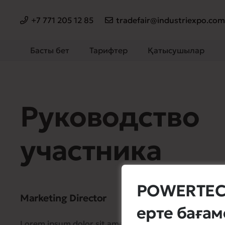
+7 771 205 12 85
tradefair@industriexpo.co
Басты бет
Тарифтер
Қатысушылар
Руководство
участника
POWERTECH
Marketing Director
ерте бағам
Lorem ipsum dolor sit amet, consectetur adipiscing e