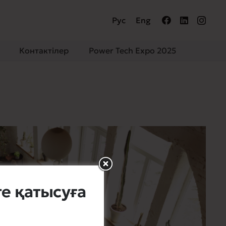
Рус
Eng
Контактілер
Power Tech Expo 2025
е қатысуға