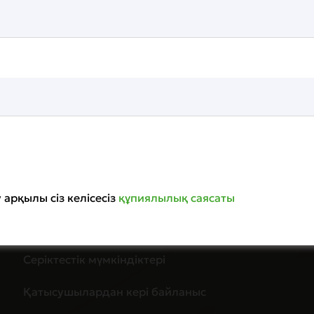
27
 арқылы сіз келісесіз
құпиялылық саясаты
халықаралық
Серіктестік мүмкіндіктері
PowerT
Қатысушылардан кері байланыс