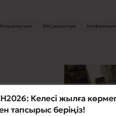
m
Келушілер үшін
БАҚ ресурстары
Конференция
2026: Келесі жылға көрмег
ен тапсырыс беріңіз!
lit. Etiam aliquam massa